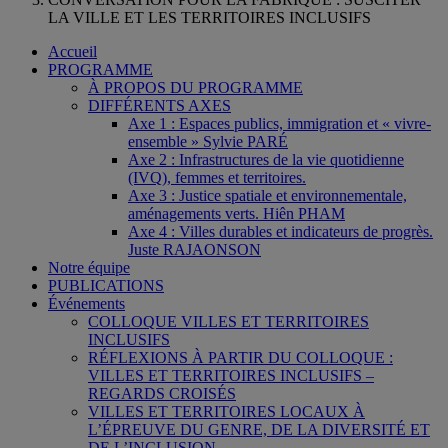
LA VILLE ET LES TERRITOIRES INCLUSIFS
Accueil
PROGRAMME
À PROPOS DU PROGRAMME
DIFFÉRENTS AXES
Axe 1 : Espaces publics, immigration et « vivre-
ensemble » Sylvie PARÉ
Axe 2 : Infrastructures de la vie quotidienne
(IVQ), femmes et territoires.
Axe 3 : Justice spatiale et environnementale,
aménagements verts. Hiên PHAM
Axe 4 : Villes durables et indicateurs de progrès.
Juste RAJAONSON
Notre équipe
PUBLICATIONS
Événements
COLLOQUE VILLES ET TERRITOIRES
INCLUSIFS
RÉFLEXIONS À PARTIR DU COLLOQUE :
VILLES ET TERRITOIRES INCLUSIFS –
REGARDS CROISÉS
VILLES ET TERRITOIRES LOCAUX À
L’ÉPREUVE DU GENRE, DE LA DIVERSITÉ ET
DE L’INCLUSION