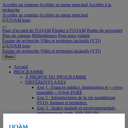
Accéder au contenu
Accéder au menu principal
Accéder à la
recherche
Accéder au contenu
Accéder au menu principal
Page d'accueil de l'UQAM
Étudier à l'UQAM
Bottin du personnel
Plan du campus
Bibliothèques
Pour nous joindre
Équipe de recherche Villes et territoires inclusifs (VTI)
Équipe de recherche Villes et territoires inclusifs (VTI)
Menu
Accueil
PROGRAMME
À PROPOS DU PROGRAMME
DIFFÉRENTS AXES
Axe 1 : Espaces publics, immigration et « vivre-
ensemble » Sylvie PARÉ
Axe 2 : Infrastructures de la vie quotidienne
(IVQ), femmes et territoires.
Axe 3 : Justice spatiale et environnementale,
aménagements verts. Hiên PHAM
Axe 4 : Villes durables et indicateurs de progrès.
Juste RAJAONSON