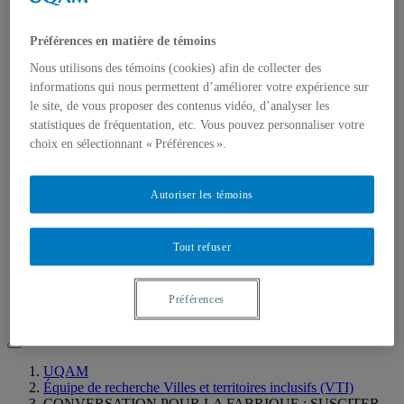
Notre équipe
PUBLICATIONS
Événements
Préférences en matière de témoins
COLLOQUE VILLES ET TERRITOIRES
INCLUSIFS
Nous utilisons des témoins (cookies) afin de collecter des
RÉFLEXIONS À PARTIR DU COLLOQUE :
informations qui nous permettent d’améliorer votre expérience sur
VILLES ET TERRITOIRES INCLUSIFS –
le site, de vous proposer des contenus vidéo, d’analyser les
REGARDS CROISÉS
statistiques de fréquentation, etc. Vous pouvez personnaliser votre
VILLES ET TERRITOIRES LOCAUX À
choix en sélectionnant « Préférences ».
L’ÉPREUVE DU GENRE, DE LA DIVERSITÉ ET
DE L’INCLUSION
L’ACCEPTABILITÉ SOCIALE DES PROJETS
Autoriser les témoins
D’URBANISME ET LA PARTICIPATION
PUBLIQUE DANS LA PLANIFICATION
URBAINE
CONVERSATION POUR LA FABRIQUE :
Tout refuser
SUSCITER LA VILLE ET LES TERRITOIRES
INCLUSIFS
Nouvelles
Préférences
CONTACT
UQAM
Équipe de recherche Villes et territoires inclusifs (VTI)
CONVERSATION POUR LA FABRIQUE : SUSCITER