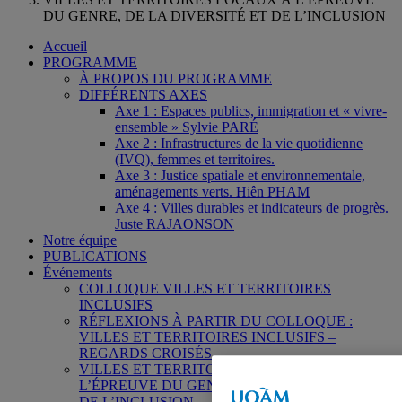
DU GENRE, DE LA DIVERSITÉ ET DE L’INCLUSION
Accueil
PROGRAMME
À PROPOS DU PROGRAMME
DIFFÉRENTS AXES
Axe 1 : Espaces publics, immigration et « vivre-
ensemble » Sylvie PARÉ
Axe 2 : Infrastructures de la vie quotidienne
(IVQ), femmes et territoires.
Axe 3 : Justice spatiale et environnementale,
aménagements verts. Hiên PHAM
Axe 4 : Villes durables et indicateurs de progrès.
Juste RAJAONSON
Notre équipe
PUBLICATIONS
Événements
COLLOQUE VILLES ET TERRITOIRES
INCLUSIFS
RÉFLEXIONS À PARTIR DU COLLOQUE :
VILLES ET TERRITOIRES INCLUSIFS –
REGARDS CROISÉS
VILLES ET TERRITOIRES LOCAUX À
L’ÉPREUVE DU GENRE, DE LA DIVERSITÉ ET
DE L’INCLUSION