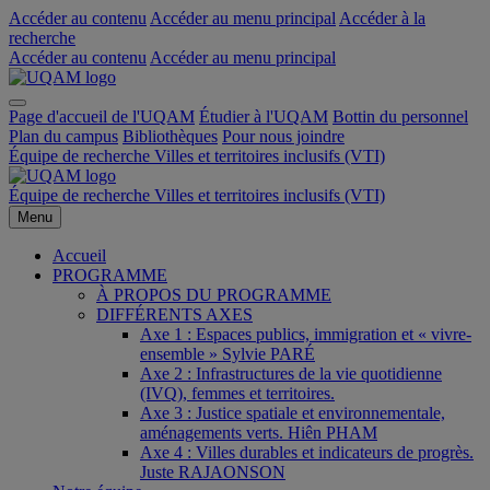
Accéder au contenu
Accéder au menu principal
Accéder à la
recherche
Accéder au contenu
Accéder au menu principal
Page d'accueil de l'UQAM
Étudier à l'UQAM
Bottin du personnel
Plan du campus
Bibliothèques
Pour nous joindre
Équipe de recherche Villes et territoires inclusifs (VTI)
Équipe de recherche Villes et territoires inclusifs (VTI)
Menu
Accueil
PROGRAMME
À PROPOS DU PROGRAMME
DIFFÉRENTS AXES
Axe 1 : Espaces publics, immigration et « vivre-
ensemble » Sylvie PARÉ
Axe 2 : Infrastructures de la vie quotidienne
(IVQ), femmes et territoires.
Axe 3 : Justice spatiale et environnementale,
aménagements verts. Hiên PHAM
Axe 4 : Villes durables et indicateurs de progrès.
Juste RAJAONSON