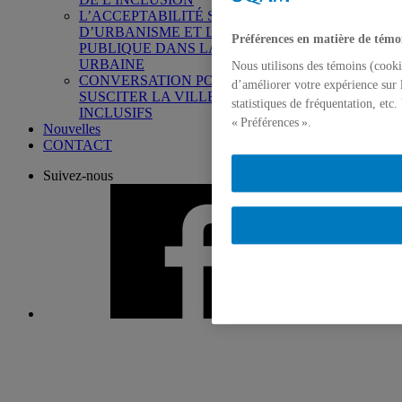
L’ACCEPTABILITÉ SOCIALE DES PROJETS
D’URBANISME ET LA PARTICIPATION
Préférences en matière de témo
PUBLIQUE DANS LA PLANIFICATION
URBAINE
Nous utilisons des témoins (cooki
CONVERSATION POUR LA FABRIQUE :
d’améliorer votre expérience sur 
SUSCITER LA VILLE ET LES TERRITOIRES
statistiques de fréquentation, etc
INCLUSIFS
« Préférences ».
Nouvelles
CONTACT
Suivez-nous