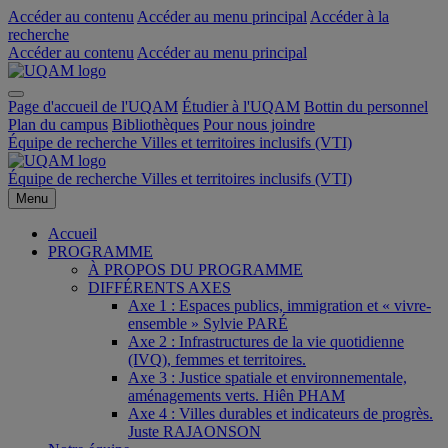
Accéder au contenu
Accéder au menu principal
Accéder à la
recherche
Accéder au contenu
Accéder au menu principal
Page d'accueil de l'UQAM
Étudier à l'UQAM
Bottin du personnel
Plan du campus
Bibliothèques
Pour nous joindre
Équipe de recherche Villes et territoires inclusifs (VTI)
Équipe de recherche Villes et territoires inclusifs (VTI)
Menu
Accueil
PROGRAMME
À PROPOS DU PROGRAMME
DIFFÉRENTS AXES
Axe 1 : Espaces publics, immigration et « vivre-
ensemble » Sylvie PARÉ
Axe 2 : Infrastructures de la vie quotidienne
(IVQ), femmes et territoires.
Axe 3 : Justice spatiale et environnementale,
aménagements verts. Hiên PHAM
Axe 4 : Villes durables et indicateurs de progrès.
Juste RAJAONSON