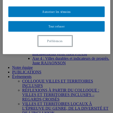
TERRITOIRES INCLUSIFS – REGARDS CROISÉS
Autoriser les témoins
Accueil
PROGRAMME
À PROPOS DU PROGRAMME
DIFFÉRENTS AXES
Tout refuser
Axe 1 : Espaces publics, immigration et « vivre-
ensemble » Sylvie PARÉ
Axe 2 : Infrastructures de la vie quotidienne
Préférences
(IVQ), femmes et territoires.
Axe 3 : Justice spatiale et environnementale,
aménagements verts. Hiên PHAM
Axe 4 : Villes durables et indicateurs de progrès.
Juste RAJAONSON
Notre équipe
PUBLICATIONS
Événements
COLLOQUE VILLES ET TERRITOIRES
INCLUSIFS
RÉFLEXIONS À PARTIR DU COLLOQUE :
VILLES ET TERRITOIRES INCLUSIFS –
REGARDS CROISÉS
VILLES ET TERRITOIRES LOCAUX À
L’ÉPREUVE DU GENRE, DE LA DIVERSITÉ ET
DE L’INCLUSION