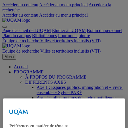
Accéder au contenu
Accéder au menu principal
Accéder à la
recherche
Accéder au contenu
Accéder au menu principal
Page d'accueil de l'UQAM
Étudier à l'UQAM
Bottin du personnel
Plan du campus
Bibliothèques
Pour nous joindre
Équipe de recherche Villes et territoires inclusifs (VTI)
Équipe de recherche Villes et territoires inclusifs (VTI)
Menu
Accueil
PROGRAMME
À PROPOS DU PROGRAMME
DIFFÉRENTS AXES
Axe 1 : Espaces publics, immigration et « vivre-
ensemble » Sylvie PARÉ
Axe 2 : Infrastructures de la vie quotidienne
(IVQ), femmes et territoires.
Axe 3 : Justice spatiale et environnementale,
aménagements verts. Hiên PHAM
Axe 4 : Villes durables et indicateurs de progrès.
Juste RAJAONSON
Préférences en matière de témoins