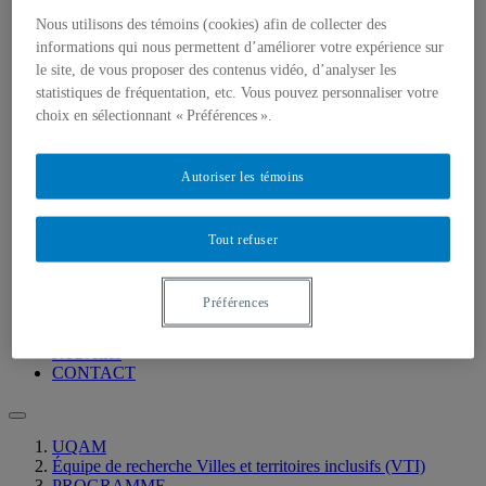
Notre équipe
PUBLICATIONS
Nous utilisons des témoins (cookies) afin de collecter des
Événements
informations qui nous permettent d’améliorer votre expérience sur
COLLOQUE VILLES ET TERRITOIRES
le site, de vous proposer des contenus vidéo, d’analyser les
INCLUSIFS
statistiques de fréquentation, etc. Vous pouvez personnaliser votre
RÉFLEXIONS À PARTIR DU COLLOQUE :
choix en sélectionnant « Préférences ».
VILLES ET TERRITOIRES INCLUSIFS –
REGARDS CROISÉS
VILLES ET TERRITOIRES LOCAUX À
L’ÉPREUVE DU GENRE, DE LA DIVERSITÉ ET
Autoriser les témoins
DE L’INCLUSION
L’ACCEPTABILITÉ SOCIALE DES PROJETS
D’URBANISME ET LA PARTICIPATION
Tout refuser
PUBLIQUE DANS LA PLANIFICATION
URBAINE
CONVERSATION POUR LA FABRIQUE :
Préférences
SUSCITER LA VILLE ET LES TERRITOIRES
INCLUSIFS
Nouvelles
CONTACT
UQAM
Équipe de recherche Villes et territoires inclusifs (VTI)
PROGRAMME