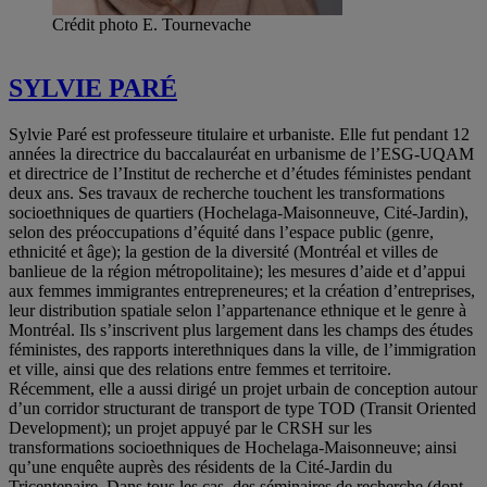
Crédit photo E. Tournevache
SYLVIE PARÉ
Sylvie Paré est professeure titulaire et urbaniste. Elle fut pendant 12
années la directrice du baccalauréat en urbanisme de l’ESG-UQAM
et directrice de l’Institut de recherche et d’études féministes pendant
deux ans. Ses travaux de recherche touchent les transformations
socioethniques de quartiers (Hochelaga-Maisonneuve, Cité-Jardin),
selon des préoccupations d’équité dans l’espace public (genre,
ethnicité et âge); la gestion de la diversité (Montréal et villes de
banlieue de la région métropolitaine); les mesures d’aide et d’appui
aux femmes immigrantes entrepreneures; et la création d’entreprises,
leur distribution spatiale selon l’appartenance ethnique et le genre à
Montréal. Ils s’inscrivent plus largement dans les champs des études
féministes, des rapports interethniques dans la ville, de l’immigration
et ville, ainsi que des relations entre femmes et territoire.
Récemment, elle a aussi dirigé un projet urbain de conception autour
d’un corridor structurant de transport de type TOD (Transit Oriented
Development); un projet appuyé par le CRSH sur les
transformations socioethniques de Hochelaga-Maisonneuve; ainsi
qu’une enquête auprès des résidents de la Cité-Jardin du
Tricentenaire. Dans tous les cas, des séminaires de recherche (dont