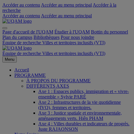
Accéder au contenu
Accéder au menu principal
Accéder à la
recherche
Accéder au contenu
Accéder au menu principal
Page d'accueil de l'UQAM
Étudier à l'UQAM
Bottin du personnel
Plan du campus
Bibliothèques
Pour nous joindre
Équipe de recherche Villes et territoires inclusifs (VTI)
Équipe de recherche Villes et territoires inclusifs (VTI)
Menu
Accueil
PROGRAMME
À PROPOS DU PROGRAMME
DIFFÉRENTS AXES
Axe 1 : Espaces publics, immigration et « vivre-
ensemble » Sylvie PARÉ
Axe 2 : Infrastructures de la vie quotidienne
(IVQ), femmes et territoires.
Axe 3 : Justice spatiale et environnementale,
aménagements verts. Hiên PHAM
Axe 4 : Villes durables et indicateurs de progrès.
Juste RAJAONSON